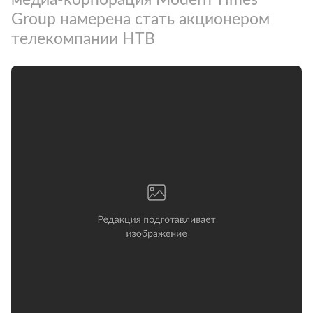
Group намерена стать акционером
телекомпании НТВ