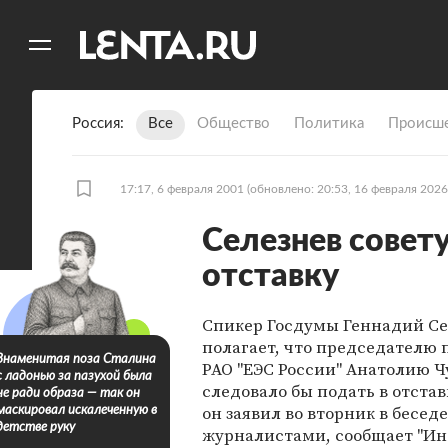
11
A
Россия
Все
Общество
Политика
Происше
17:17, 6 февраля 2001
(обновлено: 20:53, 16 февраля 2026
Селезнев совету
отставку
Спикер Госдумы Геннадий Се
полагает, что председателю 
Знаменитая поза Сталина
РАО "ЕЭС России" Анатолию Ч
с ладонью за пазухой была
следовало бы подать в отстав
не ради образа — так он
он заявил во вторник в беседе
маскировал искалеченную в
детстве руку
журналистами, сообщает "Ин