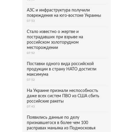
АЗС и инфраструктура получили
повреждения на юго-востоке Украины
07:53
Стало известно о жертве и
пострадавших при взрыве на
российском золоторудном
месторождении
07:52
Поставки одного вида российской
продукции в страну НАТО достигли
максимума
07:52
На Украине признали неспособность
даже всех систем ПВО из США сбить
российские ракеты
07:43
Появились данные по делу
признавшегося в более чем 100
расправах маньяка из Подмосковья