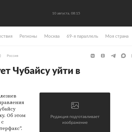
10 августа, 08:15
ствия
Регионы
Москва
69-я параллель
Моя страна
)
Россия
ет Чубайсу уйти в
лезнев
правления
убайсу
ку. Об этом
 с
терфакс".