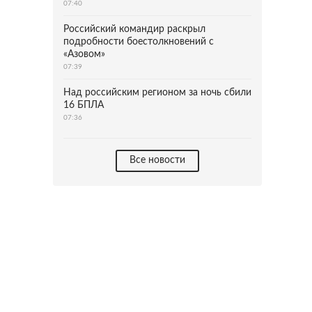
07:40
Российский командир раскрыл
подробности боестолкновений с
«Азовом»
07:39
Над российским регионом за ночь сбили
16 БПЛА
07:36
Все новости