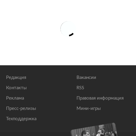
Редакция
Вакансии
Контакты
RSS
Реклама
Правовая информация
Пресс-релизы
Мини-игры
Техподдержка