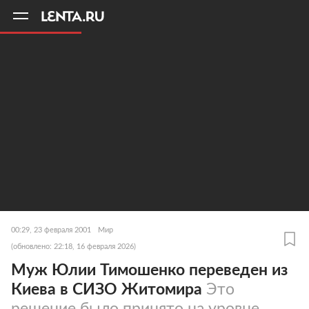
11
A
00:29, 23 февраля 2001
Мир
(обновлено: 22:18, 16 февраля 2026)
Муж Юлии Тимошенко переведен из
Киева в СИЗО Житомира
Это
решение было принято на уровне