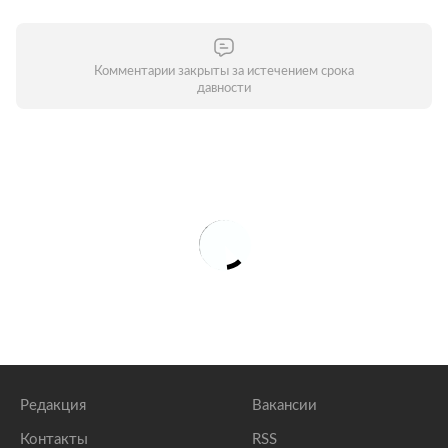
Комментарии закрыты за истечением срока
давности
Редакция
Вакансии
Контакты
RSS