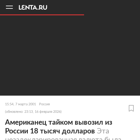
11
A
15:54, 7 марта 2001
Россия
(обновлено: 23:13, 16 февраля 2026)
Американец тайком вывозил из
России 18 тысяч долларов
Эта
незадекларированная валюта была