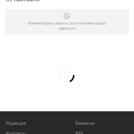
Комментарии закрыты за истечением срока
давности
Редакция
Вакансии
Контакты
RSS