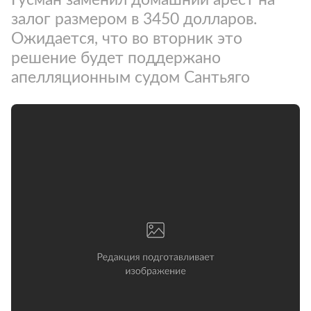
залог размером в 3450 долларов.
Ожидается, что во вторник это
решение будет поддержано
апелляционным судом Сантьяго