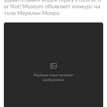
or Not! Museum объявляет конкурс на
тело Мерилин Монро