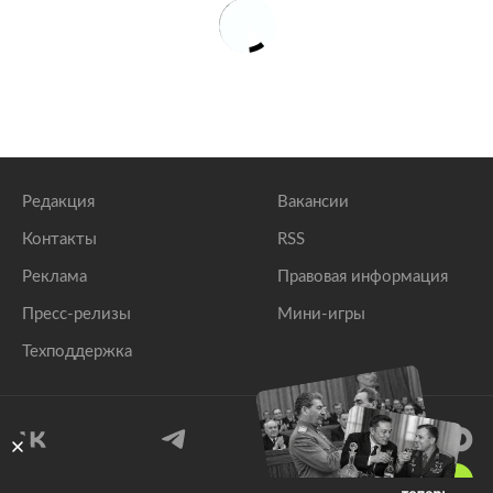
Редакция
Вакансии
Контакты
RSS
Реклама
Правовая информация
Пресс-релизы
Мини-игры
Техподдержка
18
+