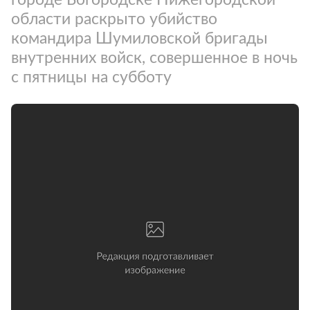
области раскрыто убийство
командира Шумиловской бригады
внутренних войск, совершенное в ночь
с пятницы на субботу