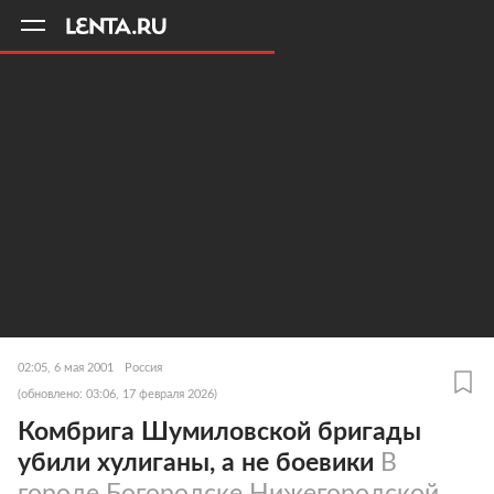
11
A
02:05, 6 мая 2001
Россия
(обновлено: 03:06, 17 февраля 2026)
Комбрига Шумиловской бригады
убили хулиганы, а не боевики
В
городе Богородске Нижегородской