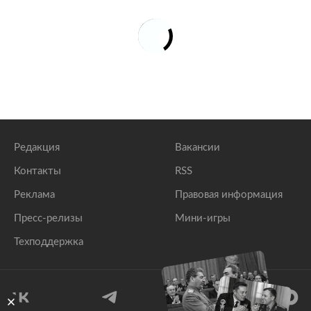
Редакция
Вакансии
Контакты
RSS
Реклама
Правовая информация
Пресс-релизы
Мини-игры
Техподдержка