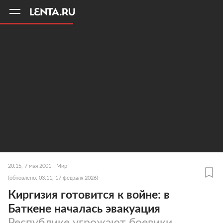
11
A
20:15, 7 мая 2001
Мир
(обновлено: 03:11, 17 февраля 2026)
Киргизия готовится к войне: в
Баткене началась эвакуация
Республике угрожают боевики