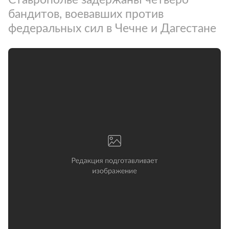
бандитов, воевавших против
федеральных сил в Чечне и Дагестане