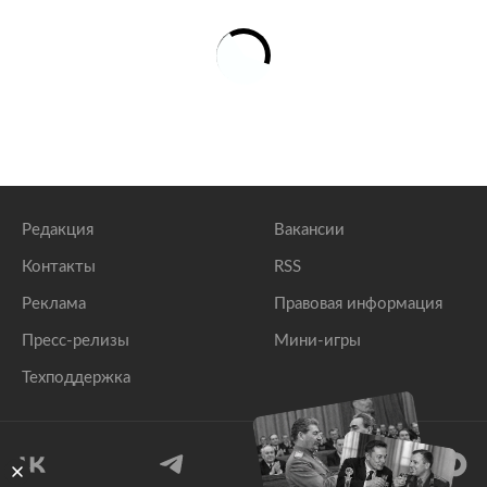
Редакция
Вакансии
Контакты
RSS
Реклама
Правовая информация
Пресс-релизы
Мини-игры
Техподдержка