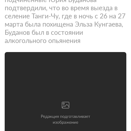
подтвердили, что во время выезда в
селение Танги-Чу, где в ночь с 26 на 27
марта была похищена Эльза Кунгаева,
Буданов был в состоянии
алкогольного опьянения