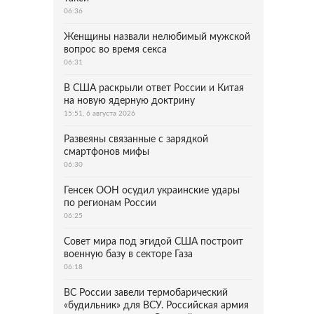
06:36
Женщины назвали нелюбимый мужской
вопрос во время секса
06:31
В США раскрыли ответ России и Китая
на новую ядерную доктрину
15:51, 6 августа 2026
Развеяны связанные с зарядкой
смартфонов мифы
06:30
Генсек ООН осудил украинские удары
по регионам России
06:25
Совет мира под эгидой США построит
военную базу в секторе Газа
06:18
ВС России завели термобарический
«будильник» для ВСУ. Российская армия