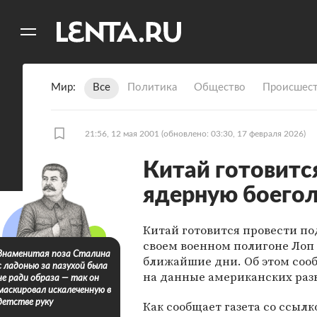
11
A
Мир
Все
Политика
Общество
Происшест
21:56, 12 мая 2001
(обновлено: 03:30, 17 февраля 2026)
Китай готовитс
ядерную боего
Китай готовится провести п
своем военном полигоне Лоп 
Знаменитая поза Сталина
ближайшие дни. Об этом сооб
с ладонью за пазухой была
на данные американских раз
не ради образа — так он
маскировал искалеченную в
детстве руку
Как сообщает газета со ссыл