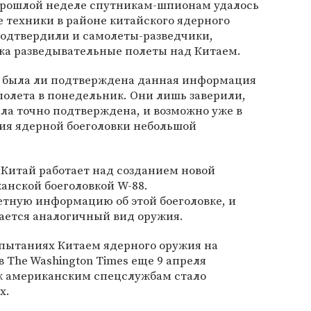
прошлой неделе спутникам-шпионам удалось
 техники в районе китайского ядерного
одтвердили и самолеты-разведчики,
ка разведывательные полеты над Китаем.
, была ли подтверждена данная информация
полета в понедельник. Они лишь заверили,
ла точно подтверждена, и возможно уже в
ия ядерной боеголовки небольшой
о Китай работает над созданием новой
канской боеголовкой W-88.
етную информацию об этой боеголовке, и
вается аналогичный вид оружия.
пытаниях Китаем ядерного оружия на
 The Washington Times еще 9 апреля
как американским спецслужбам стало
х.