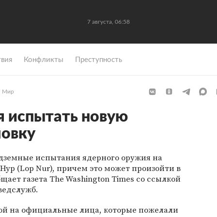
7 августа, 06:58
вия
Конфликты
Преступность
Мир
я испытать новую
ловку
одземные испытания ядерного оружия на
Нур (Lop Nur), причем это может произойти в
щает газета The Washington Times со ссылкой
ведслужб.
кой на официальные лица, которые пожелали