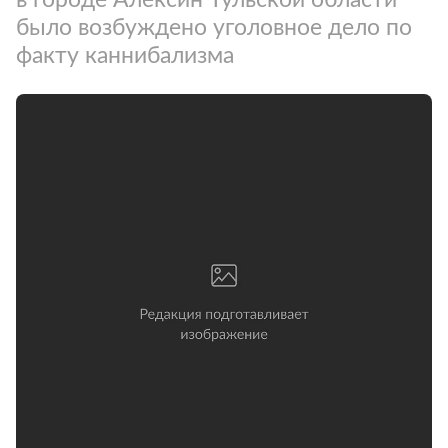
было возбуждено уголовное дело по
факту каннибализма