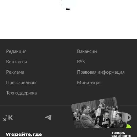
Редакция
Вакансии
Контакты
RSS
Реклама
Правовая информация
Пресс-релизы
Мини-игры
Техподдержка
18
+
Угадайте, где