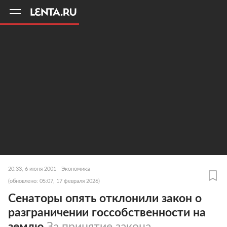
11
A
20:33, 6 июня 2001
Экономика
(обновлено: 05:07, 17 февраля 2026)
Сенаторы опять отклонили закон о
разграничении госсобственности на
землю
За принятие закона