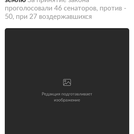
проголосовали 46 сенаторов, против -
50, при 27 воздержавшихся