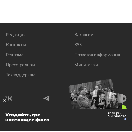
Редакция
Вакансии
Контакты
RSS
Реклама
Правовая информация
Пресс-релизы
Мини-игры
Техподдержка
18
+
Угадайте, где
настоящее фото
© 1999–2026 Все права защищены.
ООО «Лента.Ру»