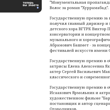
"Монументальная пропаганда
Волос за роман "Хуррамабад".
Государственную премию за 
получил главный дирижер и 
детского хора ВГТРК Виктор П
консерватории и концертном 
музыкального и хореографиче
Абрамович Башмет - за кон
фестивалей искусств имени 
Государственную премию в о
актрисы Елена Алексеевна Я
актер Сергей Васильевич Мак
классического и современног
Государственную премию в о
Исаакович Ярмольник и актри
художественном фильме "Бар
постановщик и автор сценар
Огородников.