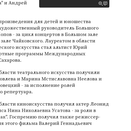
" и Андрей
произведения для детей и юношества
художественный руководитель Большого
опов - за цикл концертов в Большом зале
зале Чайковского. Лауреатом в области
ского искусства стал альтист Юрий
цертные программы Международных
Сахарова.
бласти театрального искусства получили
ковлева и Марина Мстиславовна Неелова и
овецкий - за исполнение ролей
о репертуара.
бласти киноискусства получил актер Леонид
са Нина Николаевна Усатова - за роли в
ак". Госпремию получил также режиссер-
ия этого фильма Валерий Геннадьевич