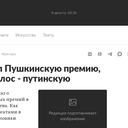
8 августа, 03:50
ниги
Искусство
Театр
Культура
л Пушкинскую премию,
лос - путинскую
аз о
ых премий в
тва. Как
реатами в
розаики