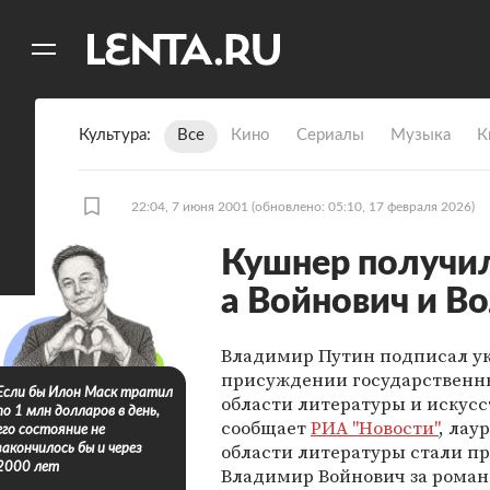
11
A
Культура
Все
Кино
Сериалы
Музыка
К
22:04, 7 июня 2001
(обновлено: 05:10, 17 февраля 2026)
Кушнер получи
а Войнович и Во
Владимир Путин подписал ук
присуждении государственн
Если бы Илон Маск тратил
области литературы и искусс
по 1 млн долларов в день,
сообщает
РИА "Новости"
, лау
его состояние не
области литературы стали п
закончилось бы и через
2000 лет
Владимир Войнович за роман