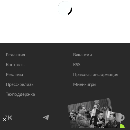
Редакция
Вакансии
Контакты
RSS
Реклама
Правовая информация
Пресс-релизы
Мини-игры
Техподдержка