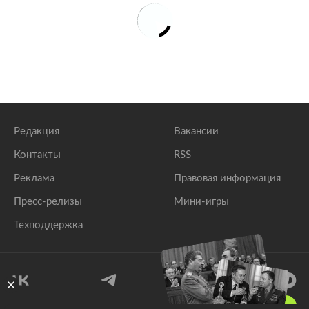
Редакция
Вакансии
Контакты
RSS
Реклама
Правовая информация
Пресс-релизы
Мини-игры
Техподдержка