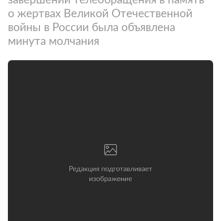
о жертвах Великой Отечественной
войны в России была объявлена
минута молчания