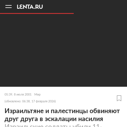
11
A
05:39, 8 июля 2001
Мир
(обновлено: 06:38, 17 февраля 2026)
Израильтяне и палестинцы обвиняют
друг друга в эскалации насилия
Израильские солдаты убили 11-