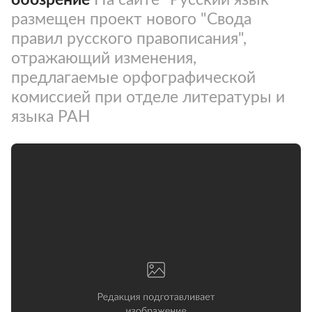
размещен проект нового "Свода
правил русского правописания",
отражающий изменения,
предлагаемые орфографической
комиссией при отделе литературы и
языка РАН