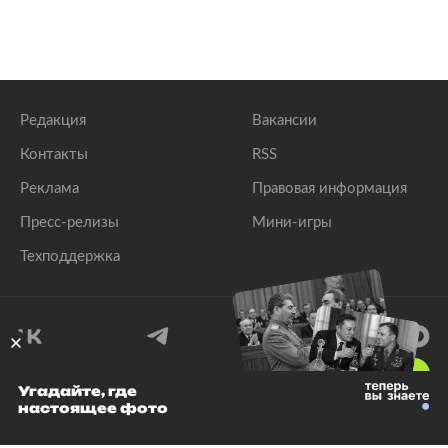
Редакция
Вакансии
Контакты
RSS
Реклама
Правовая информация
Пресс-релизы
Мини-игры
Техподдержка
18
+
Угадайте, где
настоящее фото
© 1999–2026 Все права защищены.
ООО «Лента.Ру»