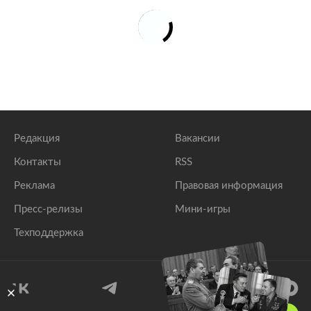
Редакция
Вакансии
Контакты
RSS
Реклама
Правовая информация
Пресс-релизы
Мини-игры
Техподдержка