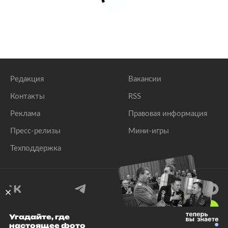
Редакция
Вакансии
Контакты
RSS
Реклама
Правовая информация
Пресс-релизы
Мини-игры
Техподдержка
18
+
Угадайте, где
настоящее фото
© 1999–2026 Все права защищены.