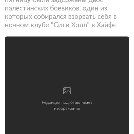
палестинских боевиков, один из
которых собирался взорвать себя в
ночном клубе "Сити Холл" в Хайфе