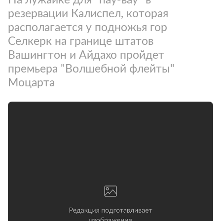
резервации Калиспел, которая
располагается у подножья гор
Селкерк на границе штатов
Вашингтон и Айдахо пройдет
премьера "Волшебной флейты"
Моцарта