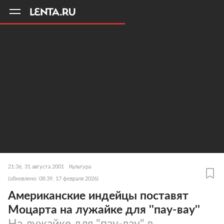
11
A
21:36, 31 августа 2001
Культура
(обновлено: 08:39, 17 февраля 2026)
Американские индейцы поставят
Моцарта на лужайке для ''пау-вау''
На лужайке для "пау-вау" в