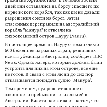
граждане Афганистана. В течение восьми
дней они оставались на борту спасшего их
норвежского корабля, так как им не давали
разрешения сойти на берег. Затем
спасенных переправили на австралийский
корабль "Манура" и отвезли на
тихоокеанский остров Науру (Nauru).
В настоящее время на Науру отвезли около
600 беженцев из разных стран, решивших
искать убежища в Австралии, сообщает BBC
News. Однако лагерь, который должны были
устроить для них на этом острове, все еще
не готов. В связи с этим люди до сих пор
отказываются покидать судно "Манура".
Тем временем, суд решает вопрос о
законности пребывания этих людей в
Австралии. Власти настаивают на том, что
высаженные на остров люди не могут