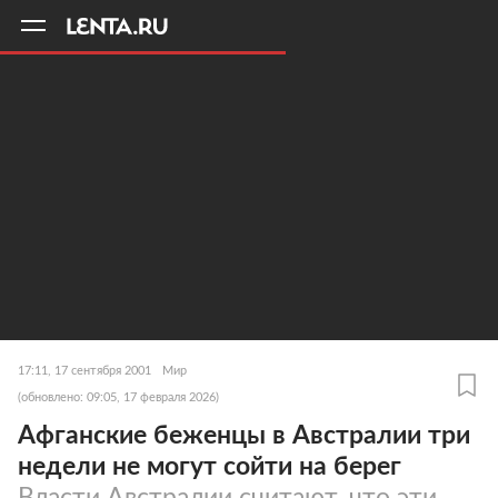
11
A
17:11, 17 сентября 2001
Мир
(обновлено: 09:05, 17 февраля 2026)
Афганские беженцы в Австралии три
недели не могут сойти на берег
Власти Австралии считают, что эти