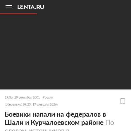
11
A
17:36, 29 сентября 2001
Россия
(обновлено: 09:23, 17 февраля 2026)
Боевики напали на федералов в
Шали и Курчалоевском районе
По
словам источников в