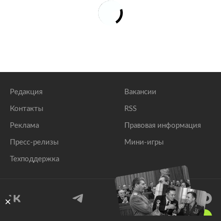
Редакция
Вакансии
Контакты
RSS
Реклама
Правовая информация
Пресс-релизы
Мини-игры
Техподдержка
18
+