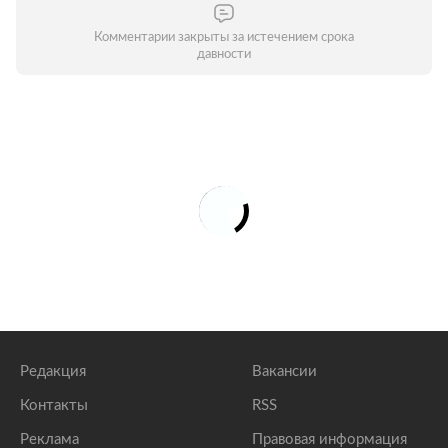
Комментарии закрыты за истечением срока
давности
Редакция
Вакансии
Контакты
RSS
Реклама
Правовая информация