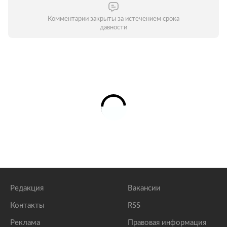
Комментарии закрыты за истечением срока
давности
Редакция
Вакансии
Контакты
RSS
Реклама
Правовая информация