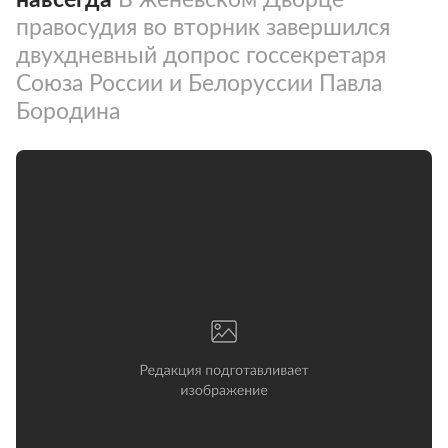
правосудия во вторник завершился
двухдневный допрос госсекретаря
Союза России и Белоруссии Павла
Бородина