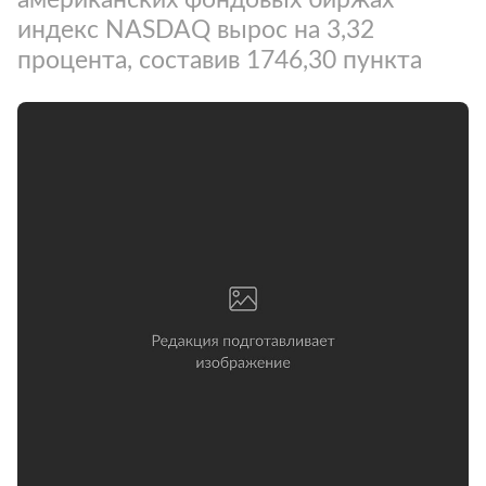
индекс NASDAQ вырос на 3,32
процента, составив 1746,30 пункта