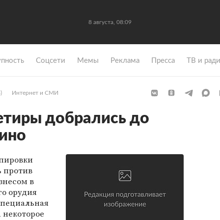
8 августа, 08:09
упность
Coцсети
Мемы
Реклама
Пресса
ТВ и рад
)
Интернет и СМИ
етиры добрались до
зино
ппировки
ь против
знесом в
го орудия
специальная
 некоторое