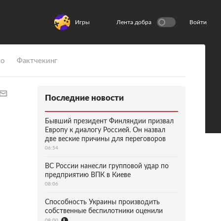
Игры
Лента добра
Войти
ио
Фактчекинг
Последние новости
Бывший президент Финляндии призвал
Европу к диалогу Россией. Он назвал
две веские причины для переговоров
06:54
ВС России нанесли групповой удар по
предприятию ВПК в Киеве
08:06
Способность Украины производить
собственные беспилотники оценили
08:00