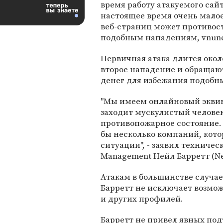
время работу атакуемого сайт
настоящее время очень мало
веб-страниц может противос
подобным нападениям, vnune
Первичная атака длится окол
второе нападение и обращаю
денег для избежания подобн
"Мы имеем онлайновый эквив
заходит мускулистый человек 
противопожарное состояние. 
бы несколько компаний, кото
ситуации", - заявил техничес
Management Нейл Барретт (Neil
Атакам в большинстве случае
Барретт не исключает возмо
и других профилей.
Барретт не привел явных по