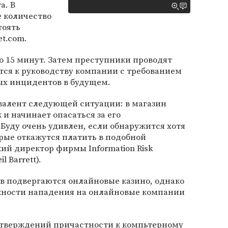
а. В
е количество
тоять
t.com.
о 15 минут. Затем преступники проводят
тся к руководству компании с требованием
ых инцидентов в будущем.
алент следующей ситуации: в магазин
и начинает опасаться за его
Буду очень удивлен, если обнаружится хотя
рые откажутся платить в подобной
кий директор фирмы Information Risk
 Barrett).
в подвергаются онлайновые казино, однако
жности нападения на онлайновые компании
дтверждений причастности к компьтерному