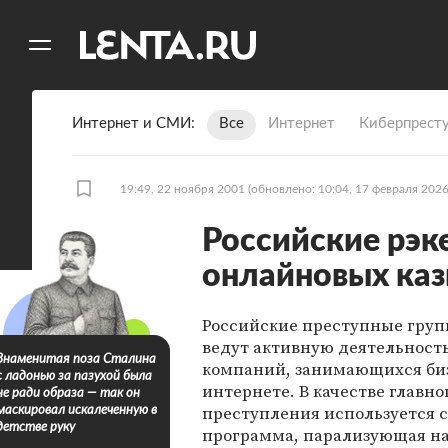
11
A
Интернет и СМИ
Все
Интернет
Киберпрест
19:49, 22 ноября 2001
(обновлено: 10:04, 17 февраля 2026
Российские рэк
онлайновых ка
Российские преступные гру
ведут активную деятельност
Знаменитая поза Сталина
компаний, занимающихся би
с ладонью за пазухой была
интернете. В качестве главно
не ради образа — так он
преступления используется 
маскировал искалеченную в
детстве руку
программа, парализующая на