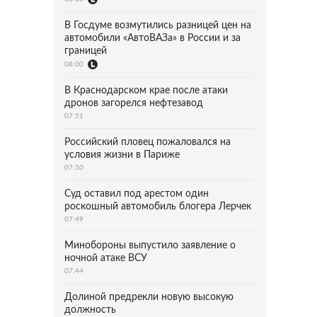
В Госдуме возмутились разницей цен на
автомобили «АвтоВАЗа» в России и за
границей
08:00
В Краснодарском крае после атаки
дронов загорелся нефтезавод
07:51
Российский пловец пожаловался на
условия жизни в Париже
07:50
Суд оставил под арестом один
роскошный автомобиль блогера Лерчек
07:49
Минобороны выпустило заявление о
ночной атаке ВСУ
07:44
Долиной предрекли новую высокую
должность