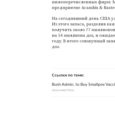
нижеперечисленных фирм: Mer
предприятие Acambis & Baxter 
На сегодняшний день США уж
Из этого запаса, разделив ка
получить около 77 миллионов 
на 54 миллиона доз, и ожидае
году. В итоге совокупный за
доз.
Ссылки по теме
Bush Admin. to Buy Smallpox Vacc
Associated Press