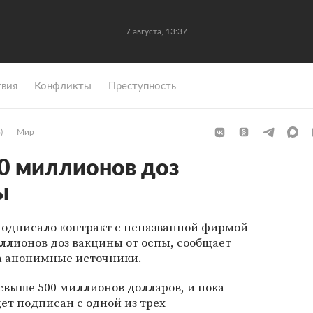
7 августа, 13:37
вия
Конфликты
Преступность
)
Мир
0 миллионов доз
ы
подписало контракт с неназванной фирмой
иллионов доз вакцины от оспы, сообщает
 на анонимные источники.
свыше 500 миллионов долларов, и пока
дет подписан с одной из трех