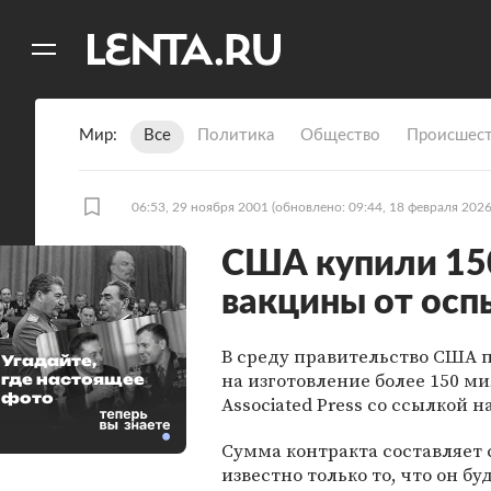
11
A
Мир
Все
Политика
Общество
Происшест
06:53, 29 ноября 2001
(обновлено: 09:44, 18 февраля 2026
США купили 15
вакцины от осп
В среду правительство США 
Угадайте,
на изготовление более 150 м
где настоящее
фото
Associated Press со ссылкой
Сумма контракта составляет 
известно только то, что он бу