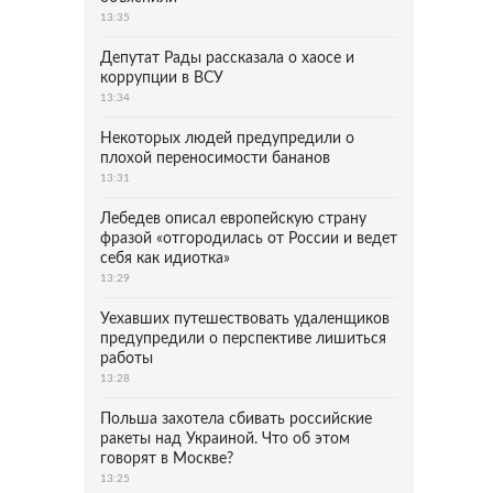
13:35
Депутат Рады рассказала о хаосе и
коррупции в ВСУ
13:34
Некоторых людей предупредили о
плохой переносимости бананов
13:31
Лебедев описал европейскую страну
фразой «отгородилась от России и ведет
себя как идиотка»
13:29
Уехавших путешествовать удаленщиков
предупредили о перспективе лишиться
работы
13:28
Польша захотела сбивать российские
ракеты над Украиной. Что об этом
говорят в Москве?
13:25