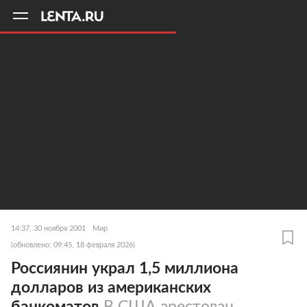
11
A
14:37, 30 ноября 2001
Мир
(обновлено: 09:45, 18 февраля 2026)
Россиянин украл 1,5 миллиона
долларов из американских
банкоматов
В США арестован