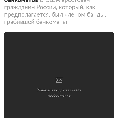
гражданин России, который, как
предполагается, был членом банды,
грабившей банкоматы