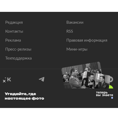
Редакция
Вакансии
Контакты
RSS
Реклама
Правовая информация
Пресс-релизы
Мини-игры
Техподдержка
18
+
Угадайте, где
настоящее фото
© 1999–2026 Все права защищены.
ООО «Лента.Ру»
Лента добра