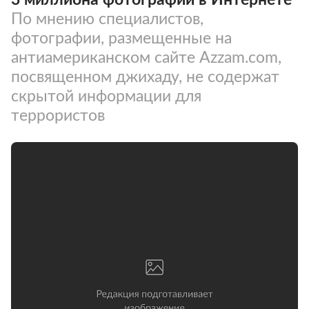
По мнению специалистов,
фотографии, размещенные на
антиамериканском сайте Azzam.com,
посвященном джихаду, не содержат
скрытой информации для
террористов