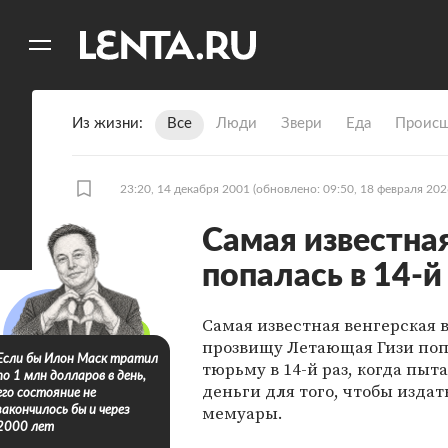
11
A
Из жизни
Все
Люди
Звери
Еда
Происш
23:20, 14 декабря 2001
(обновлено: 09:50, 18 февраля 202
Самая известна
попалась в 14-й
Самая известная венгерская 
прозвищу Летающая Гизи поп
Если бы Илон Маск тратил
тюрьму в 14-й раз, когда пыт
по 1 млн долларов в день,
деньги для того, чтобы издат
его состояние не
мемуары.
закончилось бы и через
2000 лет