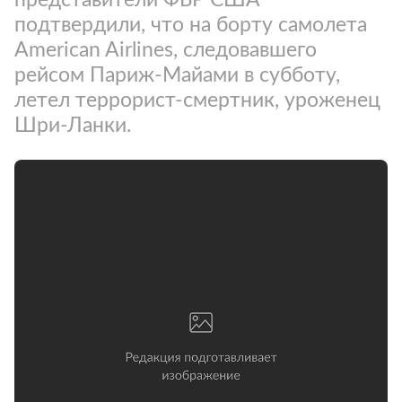
подтвердили, что на борту самолета
American Airlines, следовавшего
рейсом Париж-Майами в субботу,
летел террорист-смертник, уроженец
Шри-Ланки.