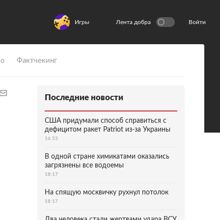
Игры
Лента добра
Войти
ио
Фактчекинг
Последние новости
США придумали способ справиться с
дефицитом ракет Patriot из-за Украины
16:53
В одной стране химикатами оказались
загрязнены все водоемы
18:17
На спящую москвичку рухнул потолок
18:17
Два человека стали жертвами удара ВСУ