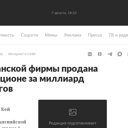
7 августа, 18:23
упность
Coцсети
Мемы
Реклама
Пресса
ТВ и рад
6)
Интернет и СМИ
анской фирмы продана
кционе за миллиард
гов
 Кей
английской