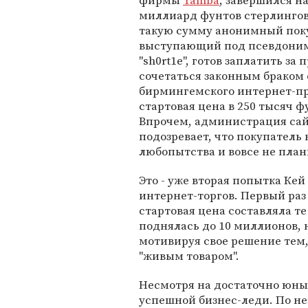
фирмы
Tamba
, завершился н
миллиард фунтов стерлинго
такую сумму анонимный пок
выступающий под псевдони
"sh0rt1e", готов заплатить за 
сочетаться законным браком
бирмингемского интернет-пр
стартовая цена в 250 тысяч ф
Впрочем, администрация са
подозревает, что покупатель 
любопытства и вовсе не план
Это - уже вторая попытка Ке
интернет-торгов. Первый раз
стартовая цена составляла те
поднялась до 10 миллионов, 
мотивируя свое решение тем, 
"живым товаром".
Несмотря на достаточно юны
успешной бизнес-леди. По н