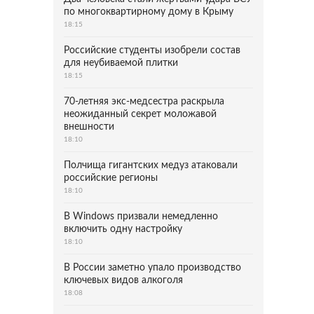
по многоквартирному дому в Крыму
18:15
Российские студенты изобрели состав
для неубиваемой плитки
18:15
70-летняя экс-медсестра раскрыла
неожиданный секрет моложавой
внешности
18:10
Полчища гигантских медуз атаковали
российские регионы
18:10
В Windows призвали немедленно
включить одну настройку
18:10
В России заметно упало производство
ключевых видов алкоголя
18:08