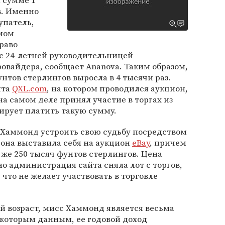
а сумме 1
в. Именно
упатель,
мом
право
 с 24-летней руководительницей
овайдера, сообщает Ananova. Таким образом,
унтов стерлингов выросла в 4 тысячи раз.
йта
QXL.com
, на котором проводился аукцион,
на самом деле принял участие в торгах из
ирует платить такую сумму.
й Хаммонд устроить свою судьбу посредством
 она выставила себя на аукцион
eBay
, причем
 же 250 тысяч фунтов стерлингов. Цена
но администрация сайта сняла лот с торгов,
что не желает участвовать в торговле
й возраст, мисс Хаммонд является весьма
екоторым данным, ее годовой доход