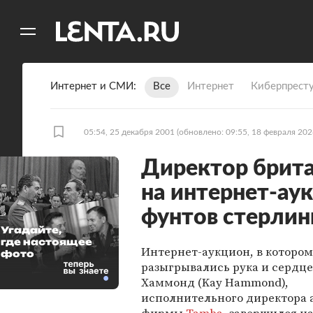
11
A
Интернет и СМИ
Все
Интернет
Киберпрест
05:54, 25 декабря 2001
(обновлено: 09:55, 18 февраля 202
Директор брит
на интернет-ау
фунтов стерлин
Угадайте,
где настоящее
Интернет-аукцион, в котором
фото
разыгрывались рука и сердце
Хаммонд (Kay Hammond),
исполнительного директора 