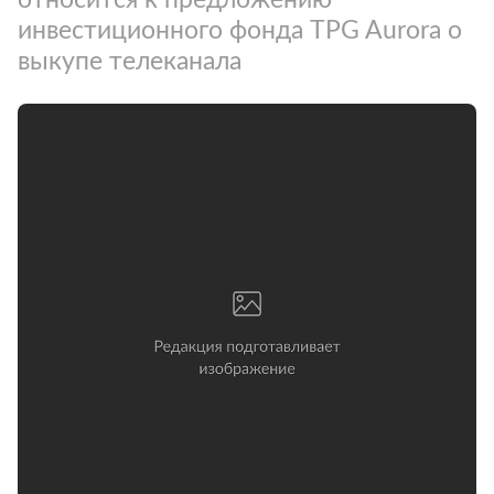
инвестиционного фонда TPG Aurora о
выкупе телеканала