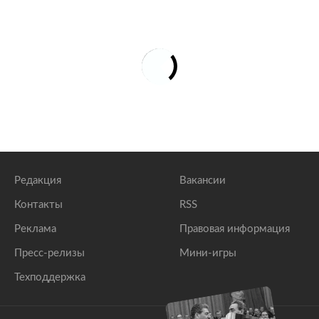
Редакция
Вакансии
Контакты
RSS
Реклама
Правовая информация
Пресс-релизы
Мини-игры
Техподдержка