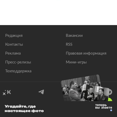
Редакция
Вакансии
Контакты
RSS
Реклама
Правовая информация
Пресс-релизы
Мини-игры
Техподдержка
18
+
Угадайте, где
настоящее фото
© 1999–2026 Все права защищены.
ООО «Лента.Ру»