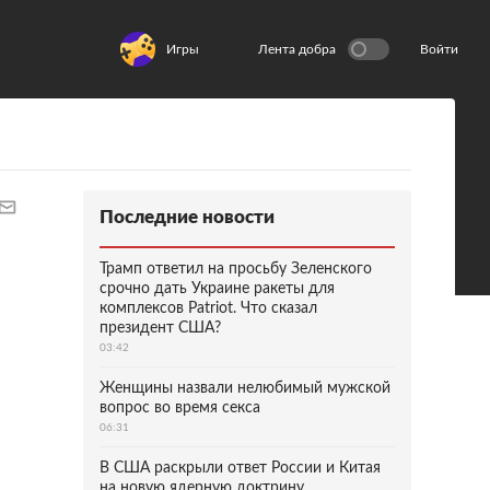
Игры
Лента добра
Войти
Последние новости
Трамп ответил на просьбу Зеленского
срочно дать Украине ракеты для
комплексов Patriot. Что сказал
президент США?
03:42
Женщины назвали нелюбимый мужской
вопрос во время секса
06:31
В США раскрыли ответ России и Китая
на новую ядерную доктрину