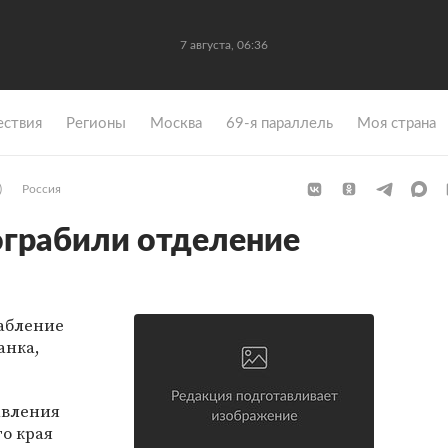
7 августа, 06:36
ствия
Регионы
Москва
69-я параллель
Моя страна
)
Россия
ограбили отделение
рабление
анка,
авления
о края