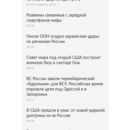
15:51, 6 августа 2026
Развеяны связанные с зарядкой
смартфонов мифы
06:30
Генсек ООН осудил украинские удары
по регионам России
06:25
Совет мира под эгидой США построит
военную базу в секторе Газа
06:18
ВС России завели термобарический
«будильник» для ВСУ. Российская армия
поразила цели под Одессой и в
Запорожье
06:11
В США пришли в ужас от новой ядерной
доктрины из-за России
06:00