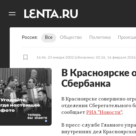
11
A
Россия
Все
Общество
Политика
Происше
16:46, 23 января 2002
(обновлено: 02:26, 16 февраля 2026
В Красноярске 
Сбербанка
В Красноярске совершено ог
Угадайте,
отделения Сберегательного б
где настоящее
фото
сообщает
РИА "Новости"
.
В пресс-службе Главного упр
внутренних дел Красноярског