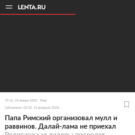
11
A
19:16, 24 января 2002
Мир
(обновлено: 02:32, 16 февраля 2026)
Папа Римский организовал мулл и
раввинов. Далай-лама не приехал
Религиозные лидеры проводят