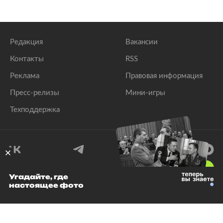
Редакция
Вакансии
Контакты
RSS
Реклама
Правовая информация
Пресс-релизы
Мини-игры
Техподдержка
18
+
Угадайте, где
настоящее фото
© 1999–2026 Все права защищены.
ООО «Лента.Ру»
Лента добра