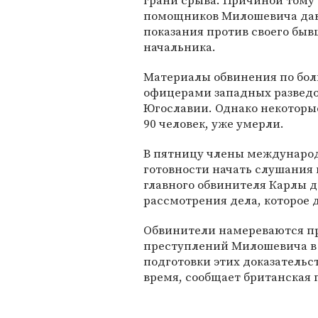
грани срыва. Причиной тому 
помощников Милошевича да
показания против своего быв
начальника.
Материалы обвинения по бол
офицерами западных разведо
Югославии. Однако некоторые
90 человек, уже умерли.
В пятницу члены международн
готовности начать слушания 
главного обвинителя Карлы 
рассмотрения дела, которое 
Обвинители намереваются пр
преступлений Милошевича в 
подготовки этих доказатель
время, сообщает британская г