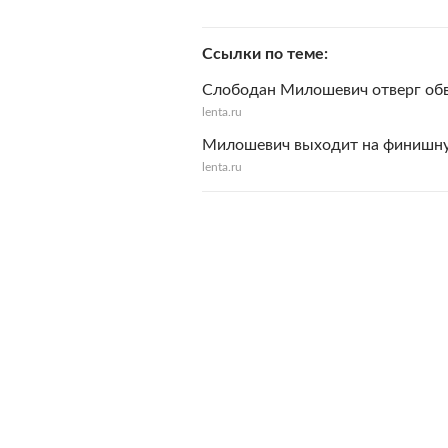
Ссылки по теме
Слободан Милошевич отверг обв
lenta.ru
Милошевич выходит на финишн
lenta.ru