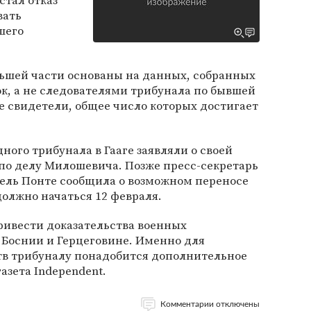
стал отказ
вать
шего
ьшей части основаны на данных, собранных
к, а не следователями трибунала по бывшей
 свидетели, общее число которых достигает
ого трибунала в Гааге заявляли о своей
по делу Милошевича. Позже пресс-секретарь
дель Понте сообщила о возможном переносе
должно начаться 12 февраля.
ивести доказательства военных
Боснии и Герцеговине. Именно для
ств трибуналу понадобится дополнительное
азета Independent.
Комментарии отключены