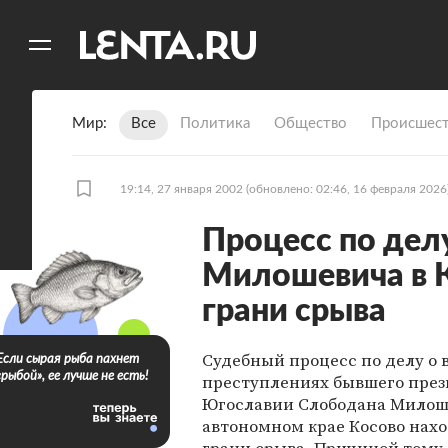
11
A
Мир
Все
Политика
Общество
Происшест
19:14, 27 января 2002
(обновлено: 02:46, 16 февраля 2026
Процесс по дел
Милошевича в К
грани срыва
Судебный процесс по делу о
Если сырая рыба пахнет
«рыбой», ее лучше не есть!
преступлениях бывшего пре
Югославии Слободана Милош
автономном крае Косово нахо