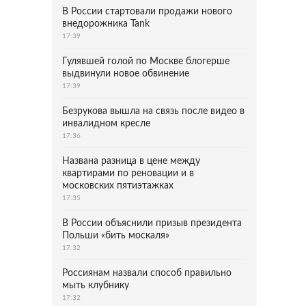
В России стартовали продажи нового
внедорожника Tank
17:39
Гулявшей голой по Москве блогерше
выдвинули новое обвинение
17:39
Безрукова вышла на связь после видео в
инвалидном кресле
17:36
Названа разница в цене между
квартирами по реновации и в
московских пятиэтажках
17:35
В России объяснили призыв президента
Польши «бить москаля»
17:32
Россиянам назвали способ правильно
мыть клубнику
17:32