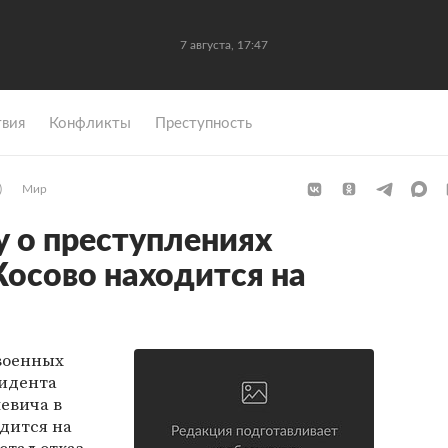
7 августа, 17:47
вия
Конфликты
Преступность
)
Мир
у о преступлениях
осово находится на
 военных
зидента
евича в
дится на