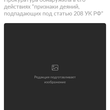
действиях "признаки деяний,
подпадающих под статью 208 УК РФ"