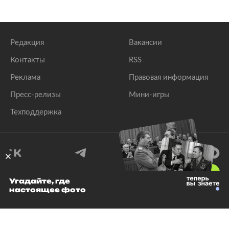
Редакция
Вакансии
Контакты
RSS
Реклама
Правовая информация
Пресс-релизы
Мини-игры
Техподдержка
18
+
Угадайте, где
настоящее фото
© 1999–2026 Все права защищены.
ООО «Лента.Ру»
Лента добра