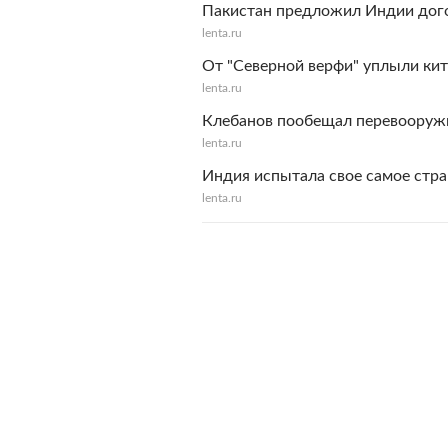
Пакистан предложил Индии дого
lenta.ru
От "Северной верфи" уплыли ки
lenta.ru
Клебанов пообещал перевооружи
lenta.ru
Индия испытала свое самое стр
lenta.ru