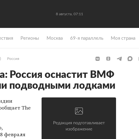
8 августа, 07:11
ствия
Регионы
Москва
69-я параллель
Моя страна
)
Россия
dia: Россия оснастит ВМФ
и подводными лодками
Индии
ообщает The
ю,
 8 февраля