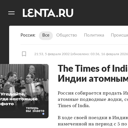
11
A
Россия
Все
Общество
Политика
Происше
21:53, 5 февраля 2002
(обновлено: 03:36, 16 февраля 2026
The Times of In
Индии атомным
Россия собирается продать 
Угадайте,
атомные подводные лодки, с
где настоящее
фото
Times of India.
В ходе своей поездки в Инди
намеченной на период с 5 по