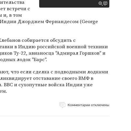
вительства
ет встречи с
 и, в том
ы Индии Джорджем Фернандесом (George
лебанов собирается обсудить с
авки в Индию российской военной техники
щиков Ту-22, авианосца "Адмирал Горшков" и
дных лодок "Барс".
ют, что если сделка с подводными лодками
 ликвидирует отставание своего ВМФ в
. ВВС и сухопутные войска Индии уже
ем.
Комментарии отключены