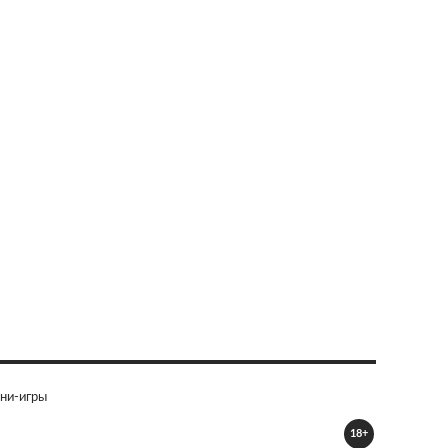
ни-игры
18+