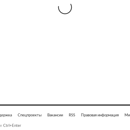
держка
Спецпроекты
Вакансии
RSS
Правовая информация
Ми
е
Ctrl+Enter