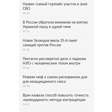
Назван «самый горячий» участок в зоне
СВО
05:20
В России обратили внимание на взятую
Украиной паузу в одной теме
05:13
Новая Зеландия ввела 35-й пакет
санкций против России
05:08
Пентагон рассекретил дело о падении
НЛО с человеческим телом внутри
05:03
Развеян миф о самом рискованном дне
для незащищенного секса
04:59
Врач назвала способ повысить точность
«календарного» метода контрацепции
04:53