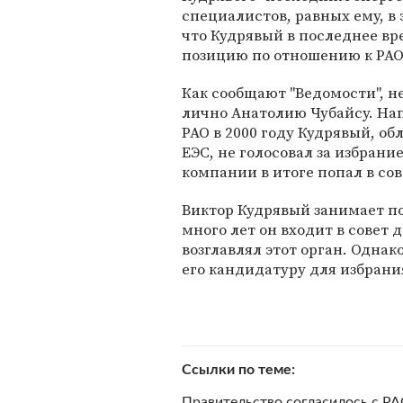
специалистов, равных ему, в 
что Кудрявый в последнее в
позицию по отношению к РАО
Как сообщают "Ведомости", н
лично Анатолию Чубайсу. На
РАО в 2000 году Кудрявый, о
ЕЭС, не голосовал за избрание
компании в итоге попал в со
Виктор Кудрявый занимает по
много лет он входит в совет д
возглавлял этот орган. Однако
его кандидатуру для избрания
Ссылки по теме
Правительство согласилось с РА