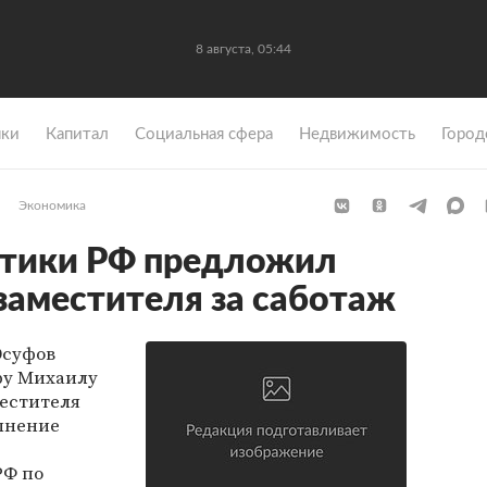
8 августа, 05:44
ки
Капитал
Социальная сфера
Недвижимость
Город
Экономика
етики РФ предложил
 заместителя за саботаж
Юсуфов
ру Михаилу
местителя
олнение
РФ по