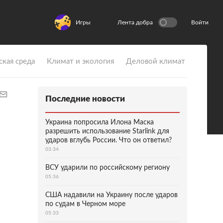
Игры
Лента добра
Войти
ская среда
Климат и экология
Деловой климат
Последние новости
Украина попросила Илона Маска
разрешить использование Starlink для
ударов вглубь России. Что он ответил?
03:34
ВСУ ударили по российскому региону
05:36
США надавили на Украину после ударов
по судам в Черном море
05:33