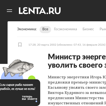
11
A
Экономика
Все
Госэкономика
Бизнес
Рын
17:28, 20 марта 2002
(обновлено: 07:43, 16 февраля 2026)
Министр энерг
уволить своего
Министр энергетики Игорь 
предложил премьер-минист
Если сырая рыба пахнет
Касьянову уволить своего за
«рыбой», ее лучше не есть!
Виктора Кудрявого за невып
предписания Министерства
имущественных отношений 