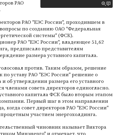
торов РАО
.
ректоров РАО "ЕЭС России", проходившем в
 вопросы по созданию ОАО "Федеральная
ргетической системы" (ФСК).
онер РАО "ЕЭС России", владеющее 51,62
нга, предписало представителям
верждение размера уставного капитала.
олосовал против. Таким образом, решение
 по уставу РАО "ЕЭС России" решение о
 и об утверждении размера его уставного
я членами совета директоров единогласно.
 уставного капитала ФСК было вторым этапом
 компании. Первый шаг в этом направлении
да, когда совет директоров РАО "ЕЭС России"
0-процетным участием энергохолдинга.
тельственный чиновник называет Виктора
тиком Минэнерго" и отмечает, что