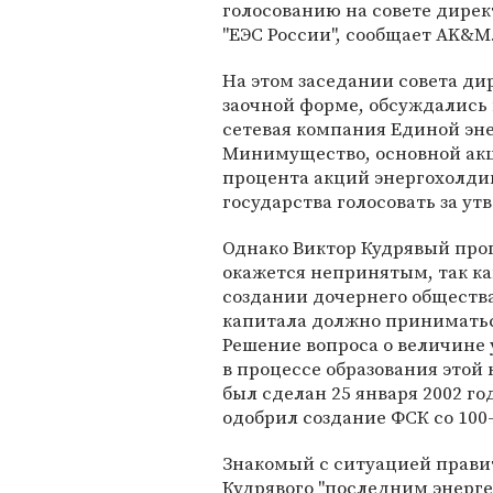
голосованию на cовете дирек
"ЕЭС России", сообщает AK&M
На этом заседании совета ди
заочной форме, обсуждались
сетевая компания Единой эне
Минимущество, основной акци
процента акций энергохолди
государства голосовать за ут
Однако Виктор Кудрявый прог
окажется непринятым, так как
создании дочернего общества
капитала должно приниматьс
Решение вопроса о величине
в процессе образования этой
был сделан 25 января 2002 го
одобрил создание ФСК со 10
Знакомый с ситуацией прави
Кудрявого "последним энерге