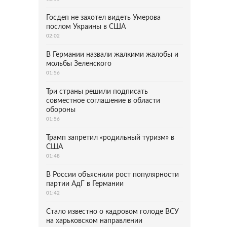
Госдеп не захотел видеть Умерова
послом Украины в США
02:02
В Германии назвали жалкими жалобы и
мольбы Зеленского
01:56
Три страны решили подписать
совместное соглашение в области
обороны
01:56
Трамп запретил «родильный туризм» в
США
01:48
В России объяснили рост популярности
партии АдГ в Германии
01:42
Стало известно о кадровом голоде ВСУ
на харьковском направлении