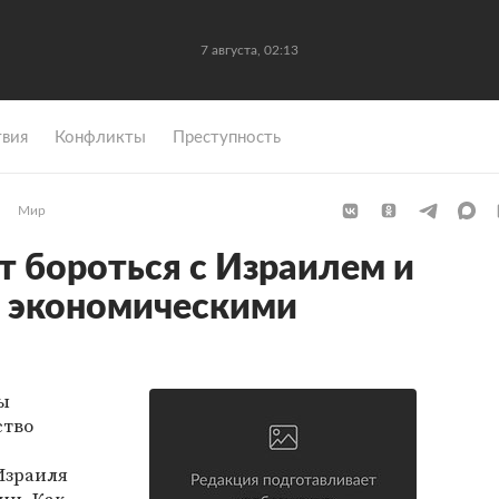
7 августа, 02:13
вия
Конфликты
Преступность
Мир
т бороться с Израилем и
и экономическими
ы
ство
Израиля