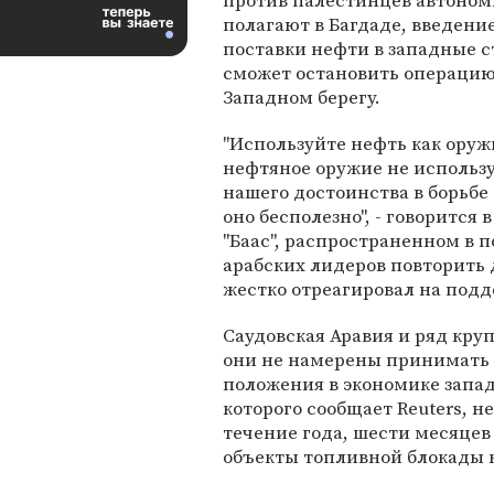
против палестинцев автоном
полагают в Багдаде, введени
поставки нефти в западные 
сможет остановить операци
Западном берегу.
"Используйте нефть как оружи
нефтяное оружие не использ
нашего достоинства в борьбе
оно бесполезно", - говорится
"Бааc", распространенном в 
арабских лидеров повторить 
жестко отреагировал на под
Саудовская Аравия и ряд кру
они не намерены принимать
положения в экономике запад
которого сообщает Reuters, 
течение года, шести месяцев 
объекты топливной блокады н