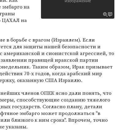
ии. Как
е эмбарго на
страны
ю ЦАХАЛ на
е в борьбе с врагом (Израилем). Если
уется для защиты нашей безопасности и
 с американской и сионистской агрессией, то
 в заявлении правящей иракской партии
понедельник. Таким образом, Ирак призывает
действия 70-х годов, когда арабский мир
держку, оказанную США Израилю.
пнейших членов ОПЕК ясно дали понять, что
 меры, способствующие созданию тяжелого
ных государств. Согласно плану, детали
нефтяное эмбарго может продолжаться "в
или близкого к ним срока". Впрочем, точно
е указаны.