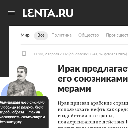
11
A
Мир
Все
Политика
Общество
Происшест
00:33, 2 апреля 2002
(обновлено: 08:41, 16 февраля 2026)
Ирак предлагае
его союзникам
мерами
Ирак призвал арабские стран
Знаменитая поза Сталина
с ладонью за пазухой была
использовать нефть как сред
не ради образа — так он
воздействия на страны,
маскировал искалеченную в
поддерживающие действия 
детстве руку