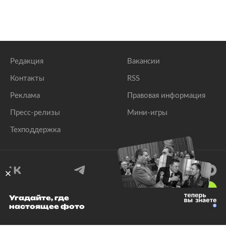
Редакция
Вакансии
Контакты
RSS
Реклама
Правовая информация
Пресс-релизы
Мини-игры
Техподдержка
18
+
Угадайте, где
настоящее фото
© 1999–2026 Все права защищены.
ООО «Лента.Ру»