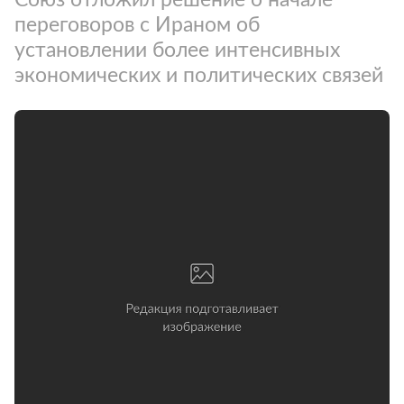
переговоров с Ираном об
установлении более интенсивных
экономических и политических связей