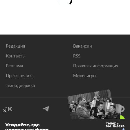
Редакция
Вакансии
Контакты
RSS
Реклама
Правовая информация
Пресс-релизы
Мини-игры
Техподдержка
18
+
Угадайте, где
настоящее фото
© 1999–2026 Все права защищены.