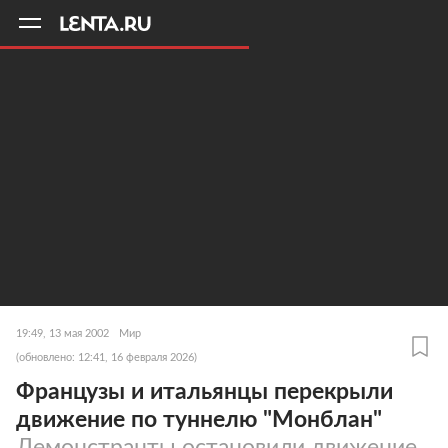
11
A
19:49, 13 мая 2002
Мир
(обновлено: 12:41, 16 февраля 2026)
Французы и итальянцы перекрыли
движение по туннелю "Монблан"
Демонстранты остановили движение