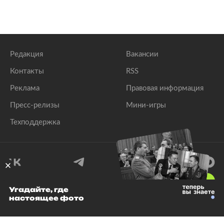
Редакция
Вакансии
Контакты
RSS
Реклама
Правовая информация
Пресс-релизы
Мини-игры
Техподдержка
18
+
Угадайте, где
настоящее фото
© 1999–2026 Все права защищены.
ООО «Лента.Ру»